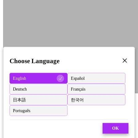
Choose Language
English
Español
Deutsch
Français
日本語
한국어
Português
OK