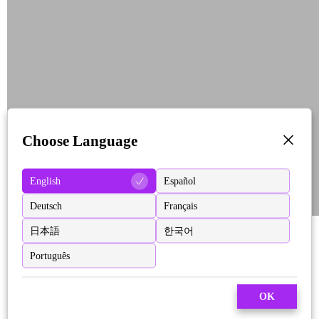
Choose Language
English
Español
Deutsch
Français
日本語
한국어
Português
OK