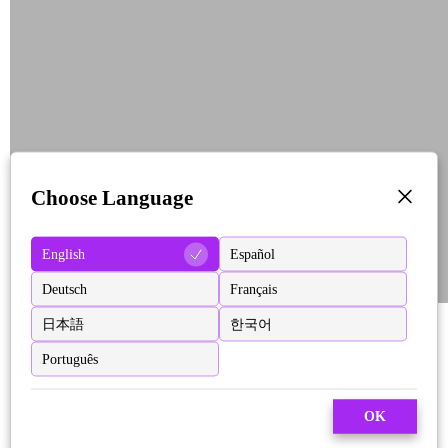
Choose Language
English
Español
Deutsch
Français
日本語
한국어
Português
OK