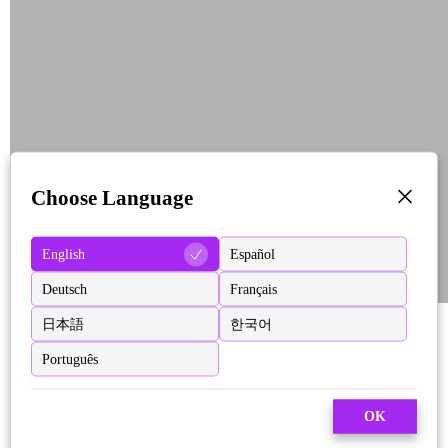
Choose Language
English
Español
Deutsch
Français
日本語
한국어
Português
OK