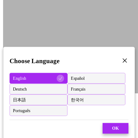
Choose Language
English
Español
Deutsch
Français
日本語
한국어
Português
OK