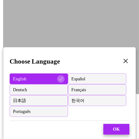
Choose Language
English
Español
Deutsch
Français
日本語
한국어
Português
OK