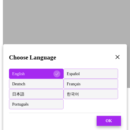
Choose Language
English
Español
Deutsch
Français
日本語
한국어
Português
OK