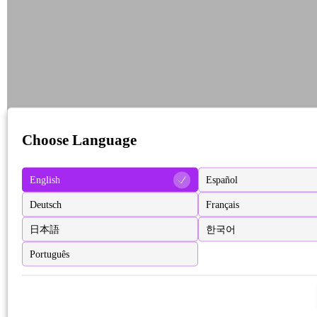
Choose Language
English
Español
Deutsch
Français
日本語
한국어
Português