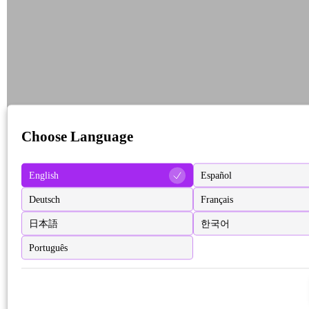
Choose Language
English
Español
Deutsch
Français
日本語
한국어
Português