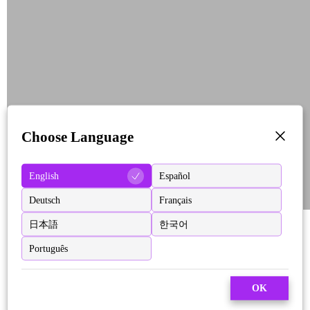
Choose Language
English
Español
Deutsch
Français
日本語
한국어
Português
OK