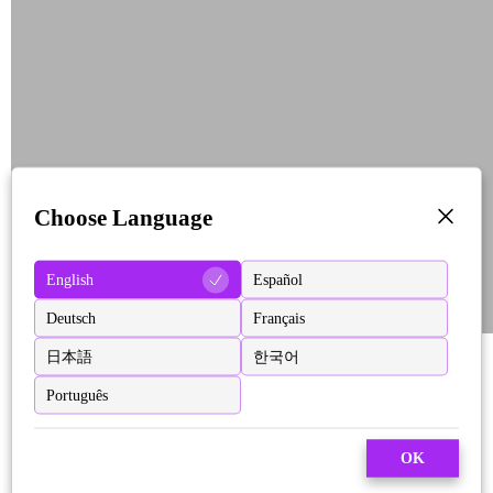
Choose Language
English
Español
Deutsch
Français
日本語
한국어
Português
OK