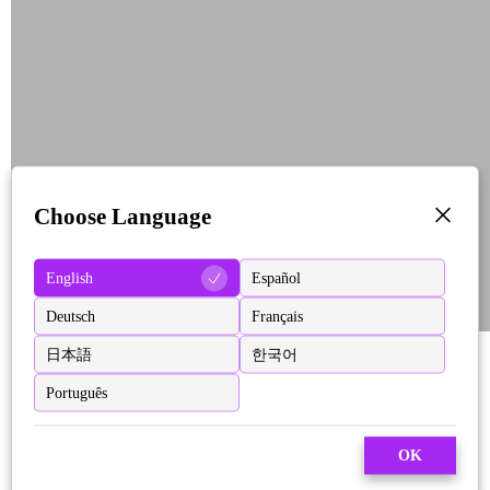
Choose Language
English
Español
Deutsch
Français
日本語
한국어
Português
OK