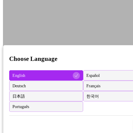
Choose Language
English
Español
Deutsch
Français
日本語
한국어
Português