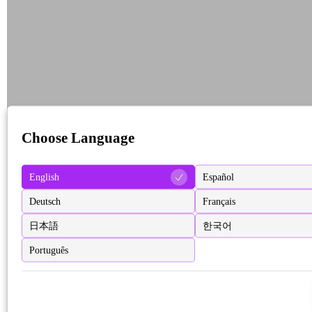
Choose Language
English
Español
Deutsch
Français
日本語
한국어
Português