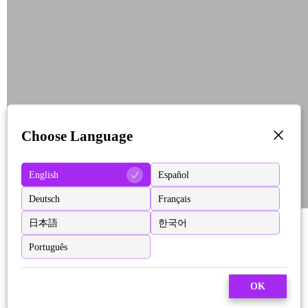
Choose Language
English
Español
Deutsch
Français
日本語
한국어
Português
OK