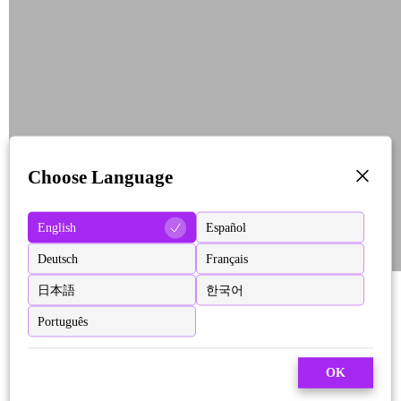
Choose Language
English
Español
Deutsch
Français
日本語
한국어
Português
OK