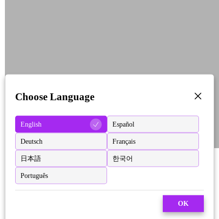
Choose Language
English
Español
Deutsch
Français
日本語
한국어
Português
OK