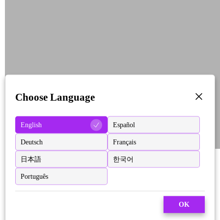
Choose Language
English
Español
Deutsch
Français
日本語
한국어
Português
OK