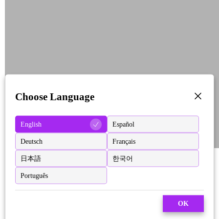
Choose Language
English
Español
Deutsch
Français
日本語
한국어
Português
OK