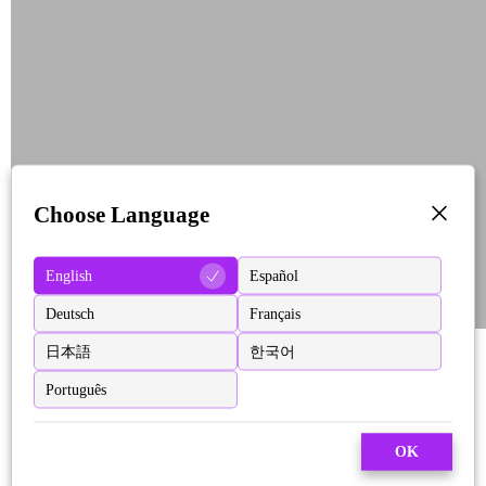
Choose Language
English
Español
Deutsch
Français
日本語
한국어
Português
OK