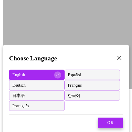
Choose Language
English
Español
Deutsch
Français
日本語
한국어
Português
OK