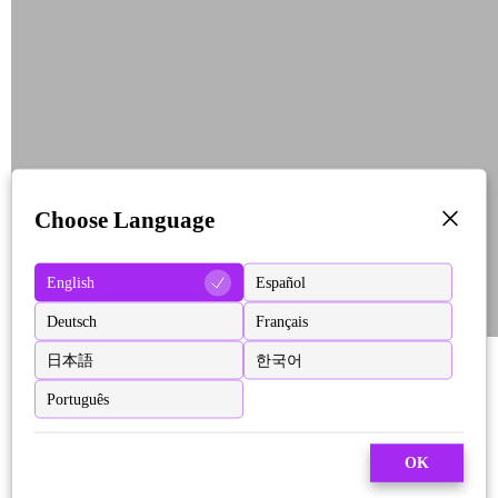
Choose Language
English
Español
Deutsch
Français
日本語
한국어
Português
OK