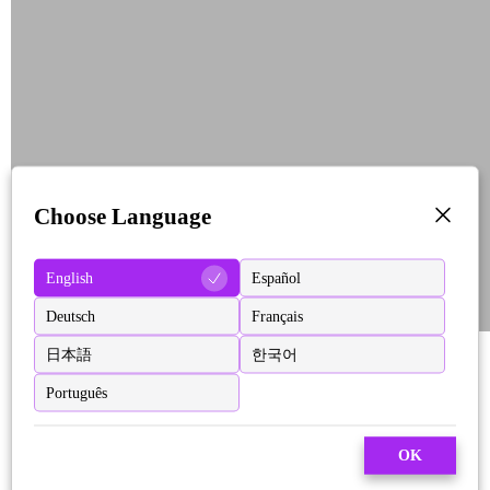
Choose Language
English
Español
Deutsch
Français
日本語
한국어
Português
OK