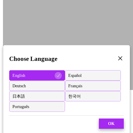
Choose Language
English
Español
Deutsch
Français
日本語
한국어
Português
OK