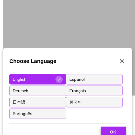
Choose Language
English
Español
Deutsch
Français
日本語
한국어
Português
OK