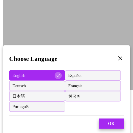
Choose Language
English
Español
Deutsch
Français
日本語
한국어
Português
OK