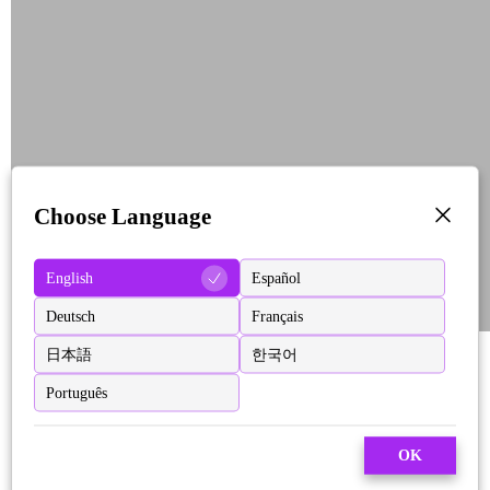
Choose Language
English
Español
Deutsch
Français
日本語
한국어
Português
OK