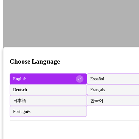
Choose Language
English
Español
Deutsch
Français
日本語
한국어
Português