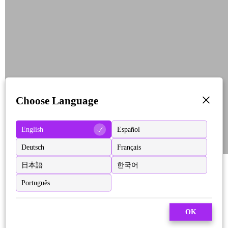
Choose Language
English
Español
Deutsch
Français
日本語
한국어
Português
OK