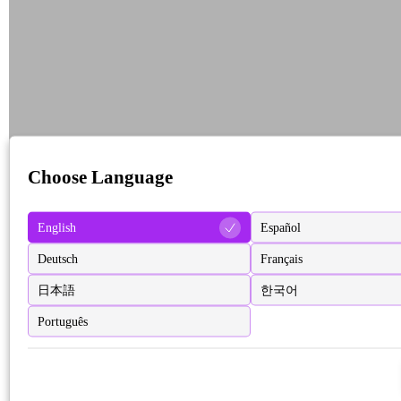
Choose Language
English
Español
Deutsch
Français
日本語
한국어
Português