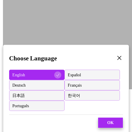
Choose Language
English
Español
Deutsch
Français
日本語
한국어
Português
OK