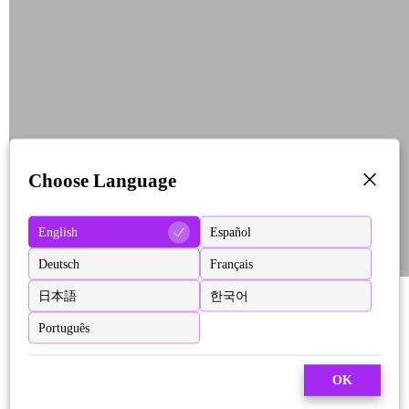
Choose Language
English
Español
Deutsch
Français
日本語
한국어
Português
OK