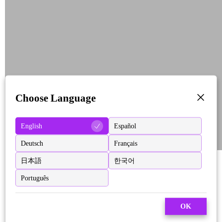
Choose Language
English
Español
Deutsch
Français
日本語
한국어
Português
OK