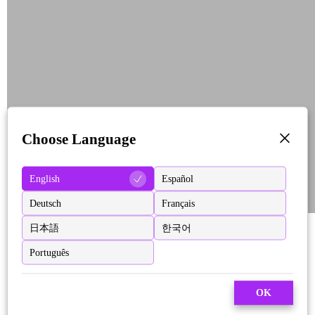
Choose Language
English
Español
Deutsch
Français
日本語
한국어
Português
OK