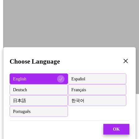
Choose Language
English
Español
Deutsch
Français
日本語
한국어
Português
OK