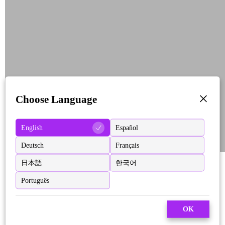
Choose Language
English
Español
Deutsch
Français
日本語
한국어
Português
OK