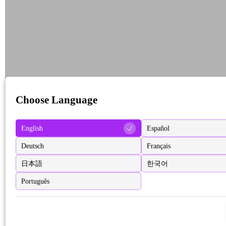
Choose Language
English
Español
Deutsch
Français
日本語
한국어
Português