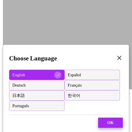
Choose Language
English
Español
Deutsch
Français
日本語
한국어
Português
OK