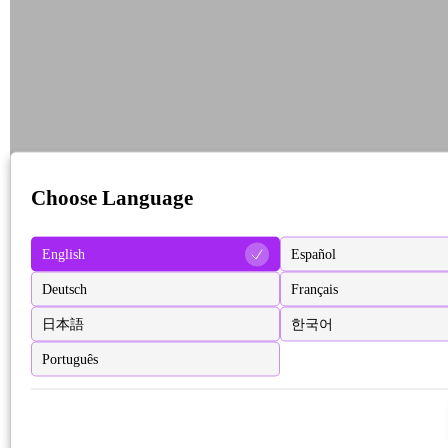
Choose Language
English
Español
Deutsch
Français
日本語
한국어
Português