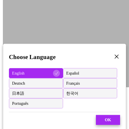
Choose Language
English
Español
Deutsch
Français
日本語
한국어
Português
OK