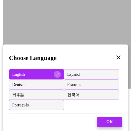
Choose Language
English
Español
Deutsch
Français
日本語
한국어
Português
OK