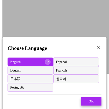
Choose Language
English
Español
Deutsch
Français
日本語
한국어
Português
OK