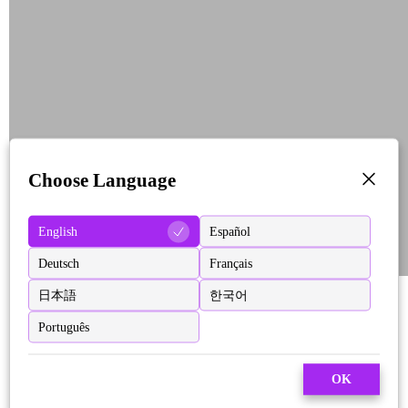
Choose Language
English
Español
Deutsch
Français
日本語
한국어
Português
OK