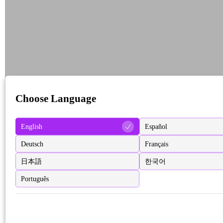
Choose Language
English
Español
Deutsch
Français
日本語
한국어
Português