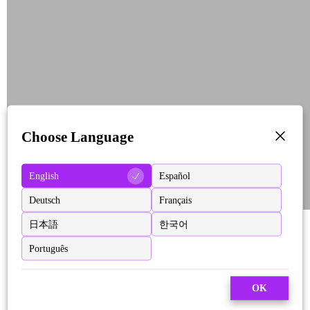
Choose Language
English
Español
Deutsch
Français
日本語
한국어
Português
OK