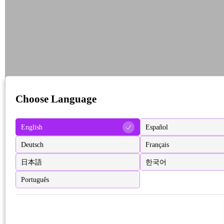
Choose Language
English
Español
Deutsch
Français
日本語
한국어
Português