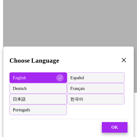
Choose Language
English
Español
Deutsch
Français
日本語
한국어
Português
OK