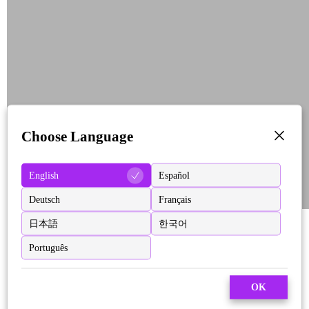
Choose Language
English
Español
Deutsch
Français
日本語
한국어
Português
OK