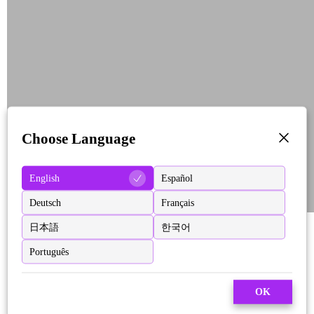
Choose Language
English
Español
Deutsch
Français
日本語
한국어
Português
OK