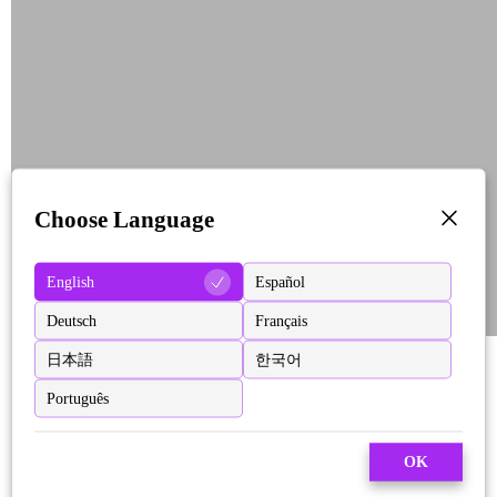
Choose Language
English
Español
Deutsch
Français
日本語
한국어
Português
OK